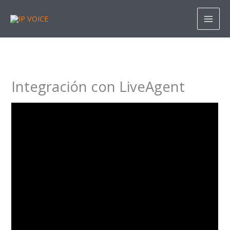
Ir
al
contenido
Integración con LiveAgent